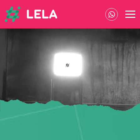
Queremos entregar mais do que o marketing - Lela Marketing em Blumen